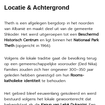
Locatie & Achtergrond
Theth is een afgelegen bergdorp in het noorden
van Albanië en maakt deel uit van de gemeente
Shkodër. Het werd uitgeroepen tot een
Beschermd
Historisch Centrum
en ligt binnen het
Nationaal Park
Theth
(opgericht in 1966).
Volgens de lokale traditie gaat de bevolking terug
op een gemeenschappelijke voorouder (Ded Nika).
Families zouden zich hier ongeveer 300–350 jaar
geleden hebben gevestigd om hun
Rooms-
katholieke identiteit
te behouden.
Het gebied bleef eeuwenlang geïsoleerd en werd
bestuurd volgens het lokale gewoonterecht dat
bekendstaat als de
Kanun van Lekë Dukagjini
. Een