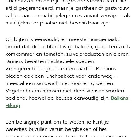
lunchpakket en ontbijt. In grotere steden is dit niet
altijd gegarandeerd, maar je gastheer of gastvrouw
zal je naar een nabijgelegen restaurant verwijzen als
maaltijden ter plaatse niet beschikbaar zijn.
Ontbijten is eenvoudig en meestal huisgemaakt:
brood dat die ochtend is gebakken, groenten zoals
komkommer en tomaten, zuivelproducten en eieren.
Dinners bevatten traditionele soepen,
vleesgerechten, groenten en taarten. Pensions
bieden ook een lunchpakket voor onderweg —
meestal een sandwich met kaas en groenten.
Vegetariërs en mensen met dieetwensen worden
bediend, hoewel de keuzes eenvoudig zijn.
Balkans
Hiking
Een belangrijk punt om te weten: je kunt je
waterfles bijvullen vanuit bergbeken of het
kraanwater van pensions langs het pad, aangezien