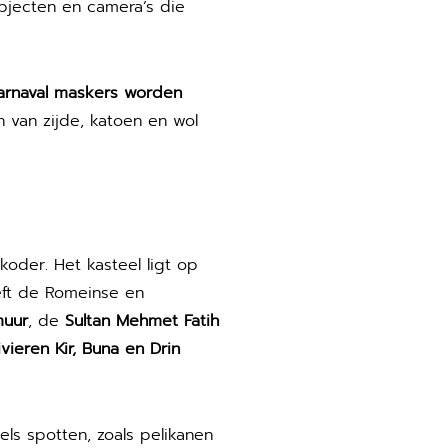
bjecten en camera’s die
arnaval maskers worden
n van zijde, katoen en wol
koder. Het kasteel ligt op
eft de Romeinse en
muur
, de
Sultan Mehmet Fatih
ivieren Kir, Buna en Drin
els spotten, zoals pelikanen