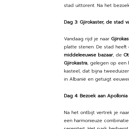
stad uittorent. Na het bezoek
Dag 3: Gjirokaster, de stad v
Vandaag rijd je naar
Gjirokas
platte stenen. De stad heeft
middeleeuwse bazaar
, de
Ot
Gjirokastra
, gelegen op een h
kasteel, dat bijna tweeduiz
in Albanië en getuigt eeuwen
Dag 4: Bezoek aan Apollonia
Na het ontbijt vertrek je naa
een harmonieuze combinatie 
sereniteit. Het park herber