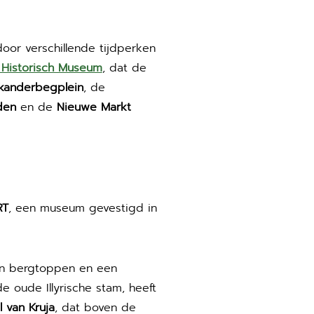
door verschillende tijdperken
 Historisch Museum
, dat de
kanderbegplein
, de
den
en de
Nieuwe Markt
RT
, een museum gevestigd in
en bergtoppen en een
de oude Illyrische stam, heeft
l van Kruja
, dat boven de