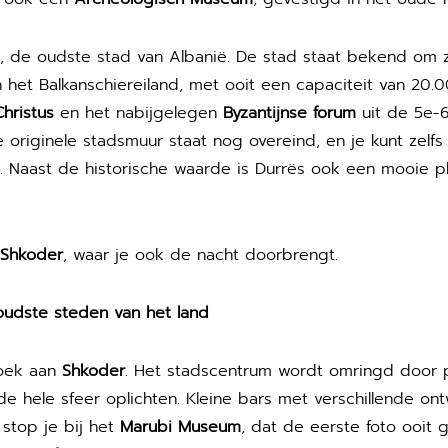
, de oudste stad van Albanië. De stad staat bekend om 
n het Balkanschiereiland, met ooit een capaciteit van 20
hristus
en het nabijgelegen
Byzantijnse forum
uit de 5e-
e originele stadsmuur staat nog overeind, en je kunt zelfs
. Naast de historische waarde is Durrës ook een mooie pl
Shkoder
, waar je ook de nacht doorbrengt.
oudste steden van het land
oek aan
Shkoder
. Het stadscentrum wordt omringd door
de hele sfeer oplichten. Kleine bars met verschillende 
stop je bij het
Marubi Museum
, dat de eerste foto ooit 