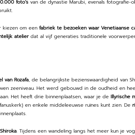
0.000 foto’s
van de dynastie Marubi, evenals fotografie-o
ruikt.
r kiezen om een
fabriek te bezoeken waar Venetiaanse c
elijk atelier
dat al vijf generaties traditionele voorwerpe
el van Rozafa
, de belangrijkste bezienswaardigheid van Sh
boven zeeniveau. Het werd gebouwd in de oudheid en he
an. Het heeft drie binnenplaatsen, waar je de
Illyrische 
fanuskerk) en enkele middeleeuwse ruïnes kunt zien. De
r
nnenplaats.
Shiroka
. Tijdens een wandeling langs het meer kun je vog