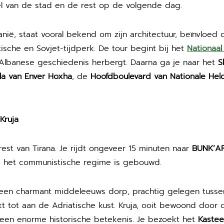
el van de stad en de rest op de volgende dag.
nië, staat vooral bekend om zijn architectuur, beïnvloed 
ische en Sovjet-tijdperk. De tour begint bij het
Nationaal
 Albanese geschiedenis herbergt. Daarna ga je naar het
S
lla van Enver Hoxha
, de
Hoofdboulevard van Nationale Hel
Kruja
rest van Tirana. Je rijdt ongeveer 15 minuten naar
BUNK’A
s het communistische regime is gebouwd.
 een charmant middeleeuws dorp, prachtig gelegen tuss
ekt tot aan de Adriatische kust. Kruja, ooit bewoond door 
e een enorme historische betekenis. Je bezoekt het
Kastee