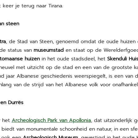
 keer je terug naar Tirana.
an steen
tra
, de Stad van Steen, genoemd omdat de oude huize
 de status van
museumstad
en staat op de Werelderfgoed
tomaanse huizen
in het oude stadsdeel, het
Skenduli Hui
euvel met uitzicht op de stad en een van de grootste kas
end jaar Albanese geschiedenis weerspiegelt, is een van
lang van de strijd van het Albanese volk voor onafhankeli
 en Durrës
r het
Archeologisch Park van Apollonia
, dat uitzonderlijk
biedt van monumentale schoonheid en natuur, in een sfe
gt ook een
Archeologisch Museum
, gevestigd in het oude K