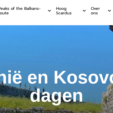
Peaks of the Balkans-
Hoog
Over
route
Scardus
ons
en Kosovo
nië en Kosovo
dagen