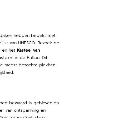
n daken hebben bedekt met
lijst van UNESCO. Bezoek de
s
en het
Kasteel van
telen in de Balkan. Dit
 de meest bezochte plekken
jkheid.
 goed bewaard is gebleven en
er van ontspanning en
looster van Sint-Maria.