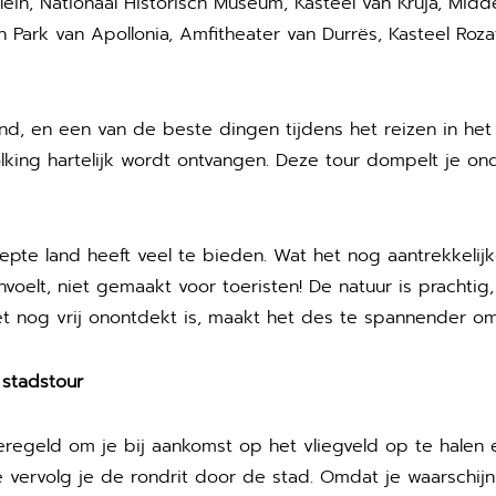
in, Nationaal Historisch Museum, Kasteel van Kruja, Midd
h Park van Apollonia, Amfitheater van Durrës, Kasteel Rozaf
d, en een van de beste dingen tijdens het reizen in het 
lking hartelijk wordt ontvangen. Deze tour dompelt je onde
epte land heeft veel te bieden. Wat het nog aantrekkelij
voelt, niet gemaakt voor toeristen! De natuur is prachtig,
 het nog vrij onontdekt is, maakt het des te spannender o
 stadstour
geregeld om je bij aankomst op het vliegveld op te halen
vervolg je de rondrit door de stad. Omdat je waarschijnl