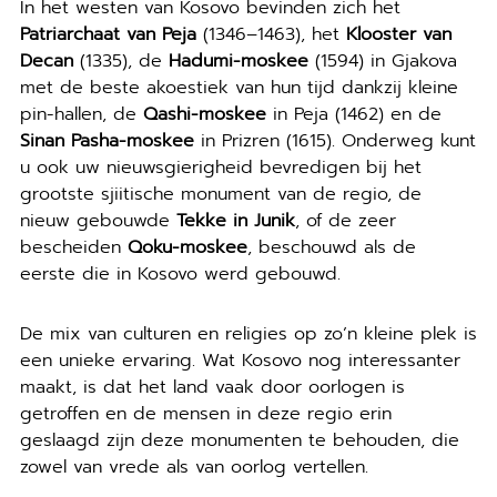
In het westen van Kosovo bevinden zich het
Patriarchaat van Peja
(1346–1463), het
Klooster van
Decan
(1335), de
Hadumi-moskee
(1594) in Gjakova
met de beste akoestiek van hun tijd dankzij kleine
pin-hallen, de
Qashi-moskee
in Peja (1462) en de
Sinan Pasha-moskee
in Prizren (1615). Onderweg kunt
u ook uw nieuwsgierigheid bevredigen bij het
grootste sjiitische monument van de regio, de
nieuw gebouwde
Tekke in Junik
, of de zeer
bescheiden
Qoku-moskee
, beschouwd als de
eerste die in Kosovo werd gebouwd.
De mix van culturen en religies op zo’n kleine plek is
een unieke ervaring. Wat Kosovo nog interessanter
maakt, is dat het land vaak door oorlogen is
getroffen en de mensen in deze regio erin
geslaagd zijn deze monumenten te behouden, die
zowel van vrede als van oorlog vertellen.