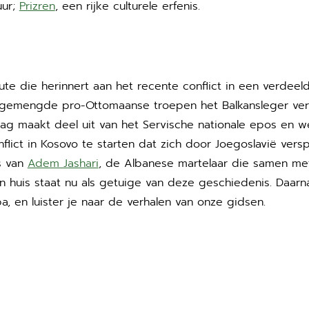
uur;
Prizren
, een rijke culturele erfenis.
ute die herinnert aan het recente conflict in een verdeeld
 gemengde pro-Ottomaanse troepen het Balkansleger ve
lag maakt deel uit van het Servische nationale epos en 
flict in Kosovo te starten dat zich door Joegoslavië vers
s van
Adem Jashari
, de Albanese martelaar die samen met
ijn huis staat nu als getuige van deze geschiedenis. Daarn
a, en luister je naar de verhalen van onze gidsen.