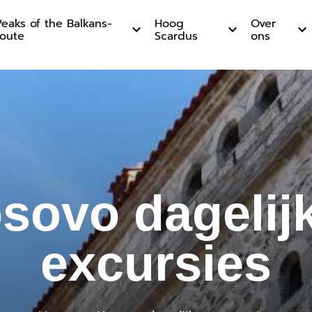
Peaks of the Balkans-
Hoog
Over
route
Scardus
ons
agelijkse
sovo dagelij
excursies