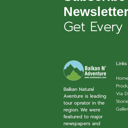
Newslette
Get Every
Links
Hom
Prod
Balkan Natural
Via D
Aventure is leading
Stori
tour oprator in the
Galle
region. We were
featured to major
newspapers and