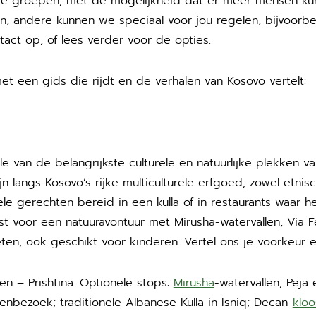
nere groepen, met de mogelijkheid dat er meer mensen 
n, andere kunnen we speciaal voor jou regelen, bijvoorbe
tact op, of lees verder voor de opties.
 een gids die rijdt en de verhalen van Kosovo vertelt:
le van de belangrijkste culturele en natuurlijke plekken v
n langs Kosovo’s rijke multiculturele erfgoed, zowel etnisch
e gerechten bereid in een kulla of in restaurants waar he
st voor een natuuravontuur met Mirusha-watervallen, Via Fe
n, ook geschikt voor kinderen. Vertel ons je voorkeur en
ren – Prishtina. Optionele stops:
Mirusha
-watervallen, Peja 
nbezoek; traditionele Albanese Kulla in Isniq; Decan-
kloo