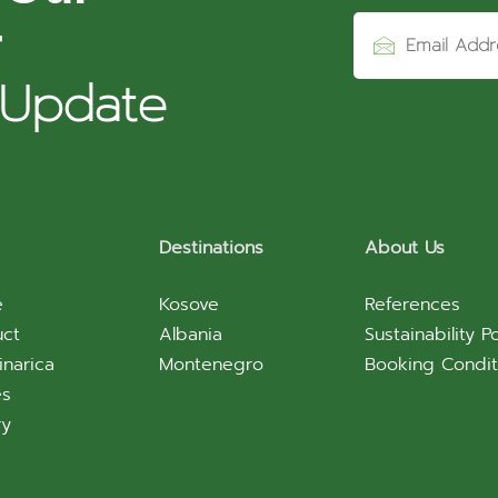
r
 Update
Destinations
About Us
e
Kosove
References
uct
Albania
Sustainability Po
inarica
Montenegro
Booking Condit
es
ry