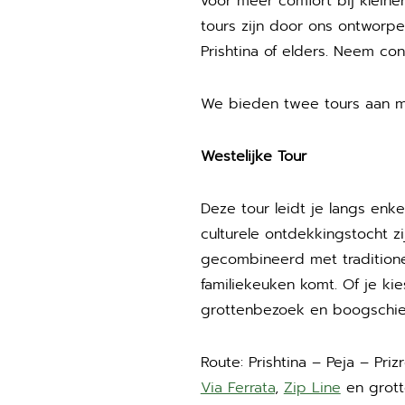
voor meer comfort bij klei
tours zijn door ons ontworpe
Prishtina of elders. Neem con
We bieden twee tours aan met
Westelijke Tour
Deze tour leidt je langs enke
culturele ontdekkingstocht zij
gecombineerd met traditionel
familiekeuken komt. Of je kie
grottenbezoek en boogschiete
Route: Prishtina – Peja – Priz
Via Ferrata
,
Zip Line
en grotte