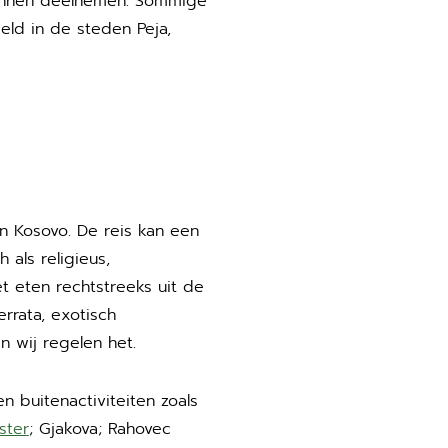
kunnen deelnemen. Sommige
eld in de steden Peja,
an Kosovo. De reis kan een
 als religieus,
t eten rechtstreeks uit de
rrata, exotisch
 wij regelen het.
en buitenactiviteiten zoals
ster
; Gjakova; Rahovec