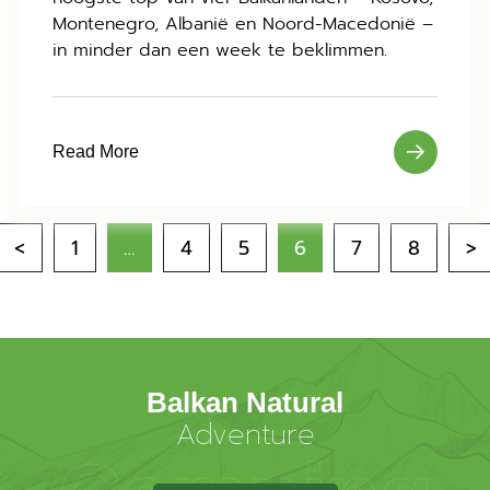
Montenegro, Albanië en Noord-Macedonië –
in minder dan een week te beklimmen.
Read More
<
1
…
4
5
6
7
8
>
Balkan Natural
Adventure