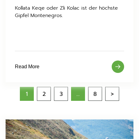
Kollata Keqe oder Zli Kolac ist der höchste
Gipfel Montenegros.
Read More
1
2
3
…
8
>