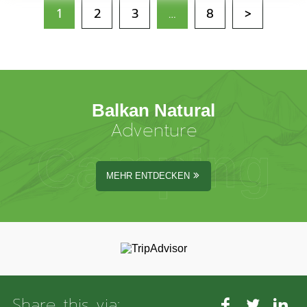
1
2
3
…
8
>
Balkan Natural
Adventure
Camping
MEHR ENTDECKEN
Share this via: