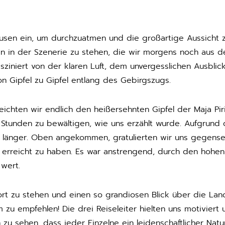
ausen ein, um durchzuatmen und die großartige Aussicht z
en in der Szenerie zu stehen, die wir morgens noch aus 
sziniert von der klaren Luft, dem unvergesslichen Ausblic
on Gipfel zu Gipfel entlang des Gebirgszugs.
eichten wir endlich den heißersehnten Gipfel der Maja Pi
 Stunden zu bewältigen, wie uns erzählt wurde. Aufgrund 
s länger. Oben angekommen, gratulierten wir uns gegensei
l erreicht zu haben. Es war anstrengend, durch den hohen
 wert.
dort zu stehen und einen so grandiosen Blick über die Land
m zu empfehlen! Die drei Reiseleiter hielten uns motivier
ch zu sehen, dass jeder Einzelne ein leidenschaftlicher Nat