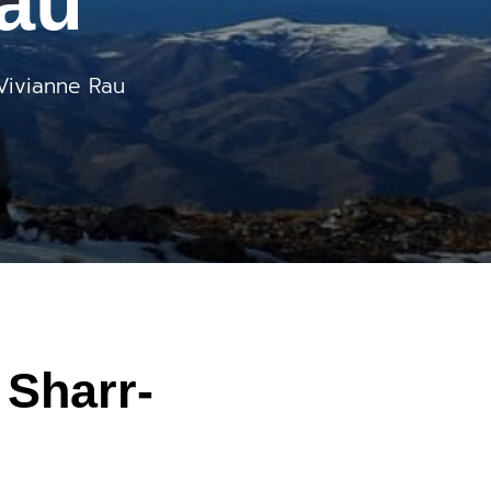
Rau
Vivianne Rau
 Sharr-