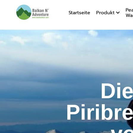
Pea
Startseite
Produkt
Wa
Die Beste
Di
Piribr