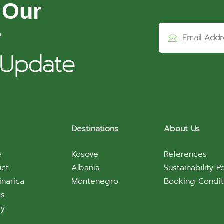
 Our
r
 Update
Destinations
About Us
e
Kosove
References
uct
Albania
Sustainability Po
inarica
Montenegro
Booking Condit
es
ry