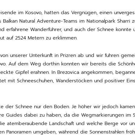
isende im Kosovo, hatten das Vergnügen, einen unvergess
s Balkan Natural Adventure-Teams im Nationalpark Sharri zu
nd erfahrene Wanderführer, und auch der Schnee konnte u
gut auf 2524 Metern zu erklimmen.
von unserer Unterkunft in Prizren ab und wir fuhren gem
vo. Auf dem Weg dorthin konnten wir bereits die Schönh
kte Gipfel erahnen. In Brezovica angekommen, begannen
et mit Schneeschuhen, Wanderstöcken und positiver Einst
te der Schnee nur den Boden. Je höher wir jedoch kamen,
ere Guides dabei zu haben, da die Wegmarkierungen im S
s die atemberaubende Landschaft und welche Berge vor uns
fen Panoramen umgeben, während die Sonnenstrahlen fröhl