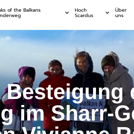
ks of the Balkans
Hoch
Über
nderweg
Scardus
uns
igung des
e Besteigung 
eg im Sharr-G