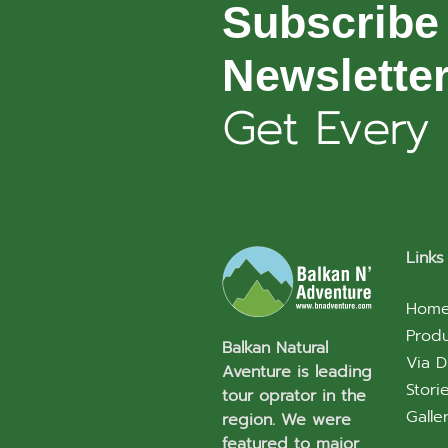
Subscribe
Newslette
Get Every
Links
Hom
Prod
Balkan Natural
Via D
Aventure is leading
Stori
tour oprator in the
Galle
region. We were
featured to major