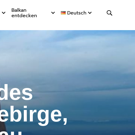
Balkan
Deutsch
entdecken
 Piribreg
des
ebirge,