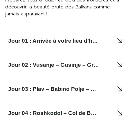
Préparez-vous à rouler au-delà des frontières et à
découvrir la beauté brute des Balkans comme
jamais auparavant !
Jour 01 : Arrivée à votre lieu d’hébergement à Vusanje
Jour 02 : Vusanje – Gusinje – Grebaje – Popadija Katun – Taljanka (sans vélo) – Popadija Katun – Gusinje – Hakanje – Plav
Jour 03 : Plav – Babino Polje – Col de Beleg – Qafa Roskodol – Roshkodol
Jour 04 : Roshkodol – Col de Beleg – Lac Hridsko (marche optionnelle) – Doberdol – Lac Dashit (optionnel)