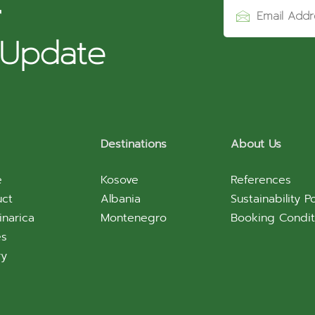
r
 Update
Destinations
About Us
e
Kosove
References
uct
Albania
Sustainability Po
inarica
Montenegro
Booking Condit
es
ry