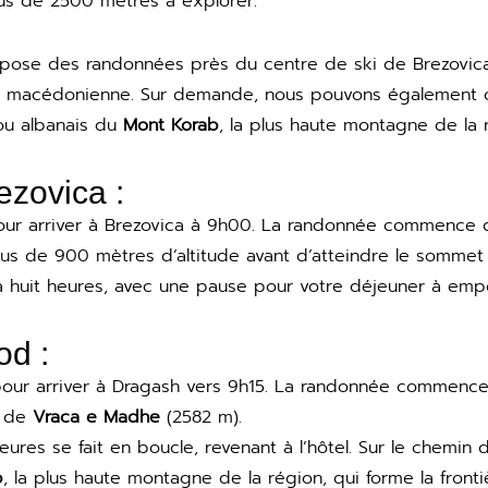
us de 2500 mètres à explorer.
ose des randonnées près du centre de ski de Brezovica 
re macédonienne. Sur demande, nous pouvons également o
ou albanais du
Mont Korab
, la plus haute montagne de la 
zovica :
our arriver à Brezovica à 9h00. La randonnée commence d
us de 900 mètres d’altitude avant d’atteindre le somme
à huit heures, avec une pause pour votre déjeuner à empo
d :
pour arriver à Dragash vers 9h15. La randonnée commence 
t de
Vraca e Madhe
(2582 m).
ures se fait en boucle, revenant à l’hôtel. Sur le chemin 
b
, la plus haute montagne de la région, qui forme la fronti