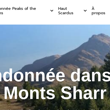
nnée Peaks of the
Haut
À
ns
Scardus
propos
arr
donnée dans
Monts Sharr